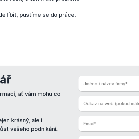
 líbit, pustíme se do práce.
ář
ormací, ať vám mohu co
jen krásný, ale i
růst vašeho podnikání.