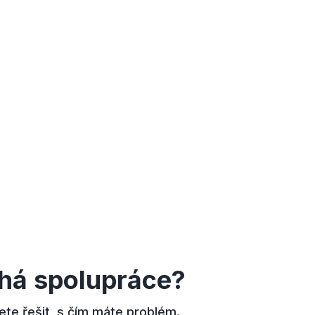
íhá spolupráce?
ete řešit, s čím máte problém.