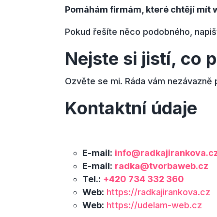
Pomáhám firmám, které chtějí mít w
Pokud řešíte něco podobného, napišt
Nejste si jistí, co
Ozvěte se mi. Ráda vám nezávazně po
Kontaktní údaje
E-mail:
info@radkajirankova.c
E-mail:
radka@tvorbaweb.cz
Tel.:
+420 734 332 360
Web:
https://radkajirankova.cz
Web:
https://udelam-web.cz