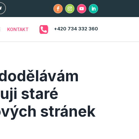

+420 734 332 360
E
KONTAKT
 dodělávám
ji staré
ových stránek