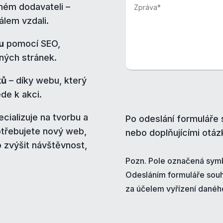
iném dodavateli –
álem vzdali.
u
pomocí SEO,
ných stránek.
ků
– díky webu, který
de k akci.
ializuje na tvorbu a
Po odeslání formuláře
otřebujete nový web,
nebo doplňujícími otáz
 zvýšit návštěvnost,
Pozn. Pole označená symb
Odesláním formuláře souh
za účelem vyřízení danéh