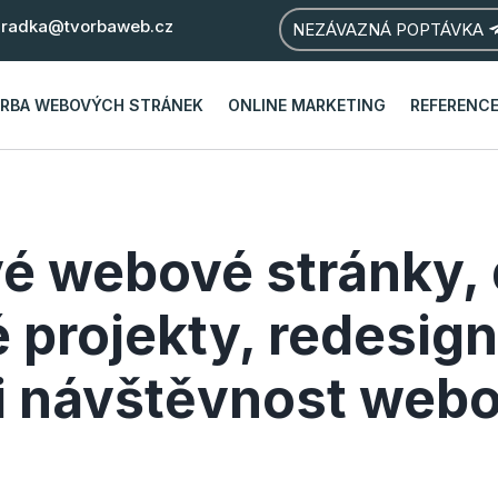
radka@tvorbaweb.cz
NEZÁVAZNÁ POPTÁVKA
RBA WEBOVÝCH STRÁNEK
ONLINE MARKETING
REFERENC
é webové stránky,
projekty, redesignu
i návštěvnost web