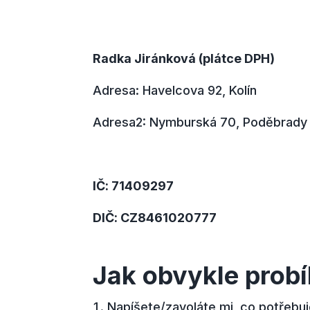
Radka Jiránková (plátce DPH)
Adresa: Havelcova 92, Kolín
Adresa2: Nymburská 70, Poděbrady
IČ: 71409297
DIČ: CZ8461020777
Jak obvykle prob
Napíšete/zavoláte mi, co potřebuj