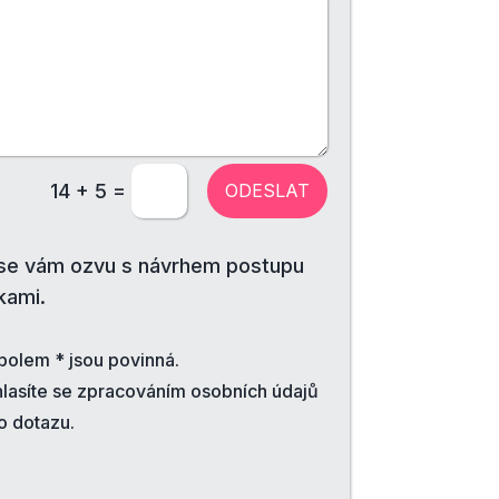
=
ODESLAT
14 + 5
 se vám ozvu s návrhem postupu
kami.
olem * jsou povinná.
lasíte se zpracováním osobních údajů
o dotazu.